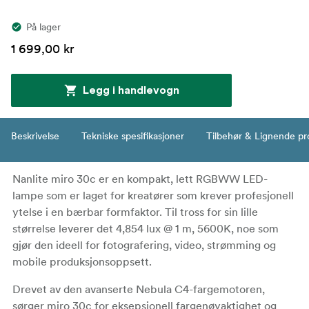
På lager
1 699,00 kr
Legg i handlevogn
Beskrivelse
Tekniske spesifikasjoner
Tilbehør & Lignende pr
Nanlite miro 30c
er en kompakt, lett RGBWW LED-
lampe som er laget for kreatører som krever profesjonell
ytelse i en bærbar formfaktor. Til tross for sin lille
størrelse leverer det
4,854 lux @ 1 m, 5600K
, noe som
gjør den ideell for fotografering, video, strømming og
mobile produksjonsoppsett.
Drevet av den avanserte
Nebula C4-fargemotoren
,
sørger miro 30c for
eksepsjonell fargenøyaktighet og