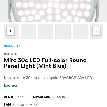
NANLITE
Miro 30c LED Full-color Round
Panel Light (Mint Blue)
Nanlite miro 30c er en kompakt 30W RGBWW LED-lampe designet for kreatører som trenger kraftig, bærbar og nøyaktig belysning. Med et CCT-område på 2700K-7500K, ±150 G/M-justering, RGB-modus og 14 innebygde effekter leverer den resultater på proffnivå i alle oppsett. Styring via innebygd skjerm eller NANLINK-appen, drevet av USB-C PD eller NP-F-batterier.
Les mer
134308
01-0946
Art.nr.
Lev.art.nr.
6949987427490
EAN