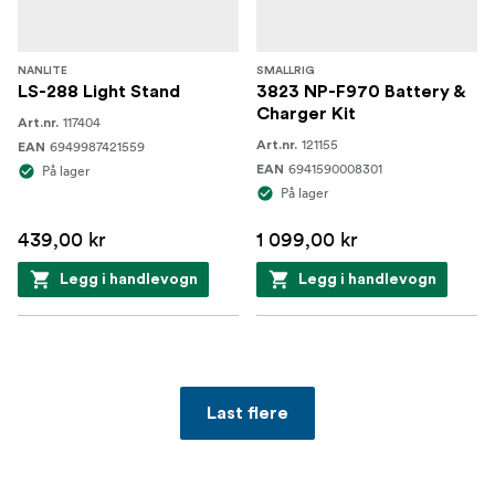
NANLITE
SMALLRIG
LS-288 Light Stand
3823 NP-F970 Battery &
Charger Kit
117404
Art.nr.
121155
6949987421559
Art.nr.
EAN
6941590008301
På lager
EAN
På lager
439,00 kr
1 099,00 kr
Legg i handlevogn
Legg i handlevogn
Last flere