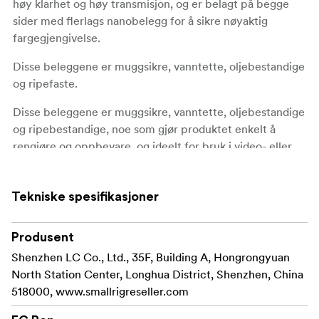
høy klarhet og høy transmisjon, og er belagt på begge
sider med flerlags nanobelegg for å sikre nøyaktig
fargegjengivelse.
Disse beleggene er muggsikre, vanntette, oljebestandige
og ripefaste.
Disse beleggene er muggsikre, vanntette, oljebestandige
og ripebestandige, noe som gjør produktet enkelt å
rengjøre og oppbevare, og ideelt for bruk i video- eller
filmopptak.
Filteret gir en større blenderåpning for ekstra uskarphet i
Tekniske spesifikasjoner
bakgrunnen og kontroll over bildeskarpheten, og
forbedrer dermed bredden og bildekvaliteten.
Produsent
Fås i versjonene 1, 2, 3, 4, 5, 6 og 7 blenderåpninger.
Shenzhen LC Co., Ltd., 35F, Building A, Hongrongyuan
North Station Center, Longhua District, Shenzhen, China
Kompatibilitet:
518000, www.smallrigreseller.com
Kompatibilitet Universal 4x 65" filterbrett eller matt boks