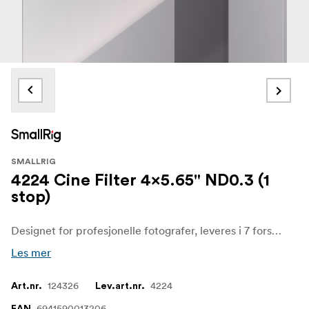
SMALLRIG
4224 Cine Filter 4x5.65" ND0.3 (1
stop)
Designet for profesjonelle fotografer, leveres i 7 forskjellige varianter i lysgjennomgang fra 0,78 % til 50 %, i samsvar med 7-stopps lysutslettelse. Filtrene er laget av optisk glass og er nøyaktig slipt og polert for bruk med et 4 x 5,65" filterbrett eller en matt boks
Les mer
124326
4224
Art.nr.
Lev.art.nr.
6941590013206
EAN