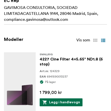
EC Rep
(SmallRig 3196, 35") (SmallRig 3196, 3575, 3680, 2660,
GAVIMOSA CONSULTORIA, SOCIEDAD
3641, 3645 og 3556)
LIMITADACASTELLANA 9144, 28046 Madrid, Spain,
compliance.gavimosa@outlook.com
Pakke
Pakken inkluderer:
1x 4 x 5,65" ND 1x 4 x 5,65" ND-filter
Modeller
Vis som
Br> 1x bæreveske
1x Rengjøringsklut
SMALLRIG
4227 Cine Filter 4x5.65" ND1.8 (6
stop)
124329
Art.nr.
6941590013237
EAN
På lager
1 799,00 kr
Legg i handlevogn