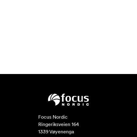
Focus Nordic

Ringeriksveien 164

1339 Vøyenenga
