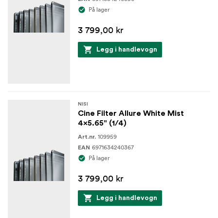
På lager
3 799,00 kr
Legg i handlevogn
NISI
Cine Filter Allure White Mist
4x5.65" (1/4)
109959
Art.nr.
6971634240367
EAN
På lager
3 799,00 kr
Legg i handlevogn