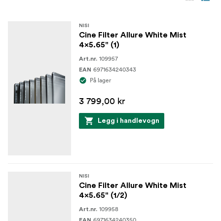
NISI
Cine Filter Allure White Mist
4x5.65" (1)
109957
Art.nr.
6971634240343
EAN
På lager
3 799,00 kr
Legg i handlevogn
NISI
Cine Filter Allure White Mist
4x5.65" (1/2)
109958
Art.nr.
6971634240350
EAN