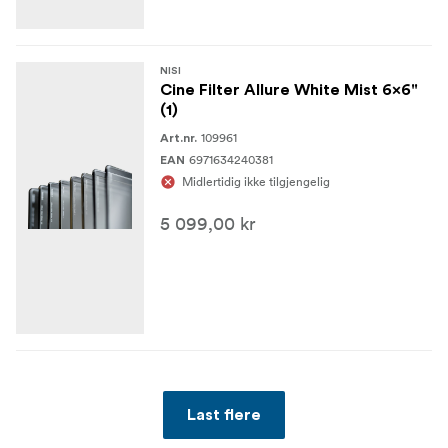
NISI
Cine Filter Allure White Mist 6x6"
(1)
109961
Art.nr.
6971634240381
EAN
Midlertidig ikke tilgjengelig
5 099,00 kr
Last flere