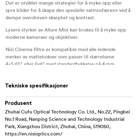
Det er utviklet mange strategier for å myke opp eller
spre bilder for å skape den spesielle «atmosfæren» ved å
dempe overdreven skarphet og kontrast.
Lysere styrker av Allure Mist kan brukes til å myke opp
moderne kameraer og objektiver.
Nisi Cinema-filtre er kompatible med alle ledende
merker av mattebokser som passer til størrelsene
4×5,65” eller 6x6" med standardtykkelse på 4 mm.
Tekniske spesifikasjoner
Produsent
Zhuhai Cufu Optical Technology Co. Ltd., No.22, Pingbei
No.1 Road, Nanping Science and Technology Industrial
Park, Xiangzhou District, Zhuhai, China, 519060,
https://en.nisioptics.com/