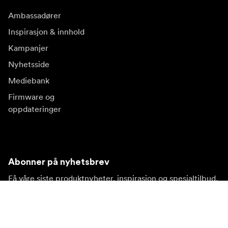
Ambassadører
Inspirasjon & innhold
Kampanjer
Nyhetsside
Mediebank
Firmware og
oppdateringer
Abonner på nyhetsbrev
Få våre siste produktnyheter, inspirasjon og spesialtilbud.
Privat kunde
Forhandler
Meld deg på