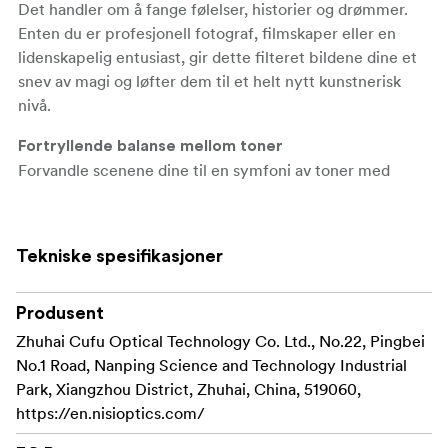
Det handler om å fange følelser, historier og drømmer.
Enten du er profesjonell fotograf, filmskaper eller en
lidenskapelig entusiast, gir dette filteret bildene dine et
snev av magi og løfter dem til et helt nytt kunstnerisk
nivå.
Fortryllende balanse mellom toner
Forvandle scenene dine til en symfoni av toner med
Black Mist-filteret. Med sitt magiske preg diffuserer det
delikat høylys og myker opp skygger, noe som gir
harmoni til bildene og videoene dine.
Tekniske spesifikasjoner
Si farvel til skarpe kontraster – Black Mist-filteret
balanserer tonespekteret uten problemer og skaper en
Produsent
visuell symfoni som fanger essensen av motivet ditt.
Zhuhai Cufu Optical Technology Co. Ltd., No.22, Pingbei
Skap filmisk briljans
No.1 Road, Nanping Science and Technology Industrial
Tenk deg å fange et filmisk portrett badet i et eterisk lys,
Park, Xiangzhou District, Zhuhai, China, 519060,
der hver eneste flekk og rynke er mykgjort, og avslører
https://en.nisioptics.com/
motivets sanne skjønnhet.