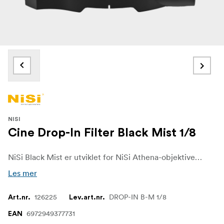
NISI
Cine Drop-In Filter Black Mist 1/8
NiSi Black Mist er utviklet for NiSi Athena-objektivene og er det ultimate verktøyet for visuell historiefortelling som setter kreativiteten din fri. Black Mist-filteret går utover det vanlige og forvandler bildene dine til fascinerende kunstverk
Les mer
126225
DROP-IN B-M 1/8
Art.nr.
Lev.art.nr.
6972949377731
EAN