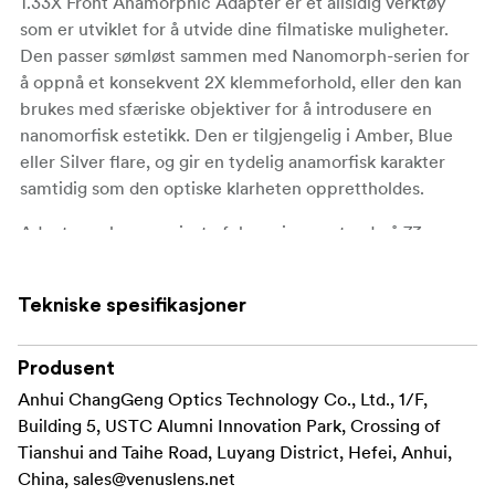
1.33X Front Anamorphic Adapter er et allsidig verktøy
som er utviklet for å utvide dine filmatiske muligheter.
Den passer sømløst sammen med Nanomorph-serien for
å oppnå et konsekvent 2X klemmeforhold, eller den kan
brukes med sfæriske objektiver for å introdusere en
nanomorfisk estetikk. Den er tilgjengelig i Amber, Blue
eller Silver flare, og gir en tydelig anamorfisk karakter
samtidig som den optiske klarheten opprettholdes.
Adapteren har en minste fokuseringsavstand på 73 cm,
noe som sikrer skarpe og detaljerte nærbilder. Den er
utstyrt med trinnringer for 55 mm, 62 mm og 77 mm
Tekniske spesifikasjoner
gjenger, noe som gjør det enkelt å tilpasse den til ulike
objektiver, inkludert Nanomorph speilløse og PL/EF-
versjoner, samt andre kompatible sfæriske objektiver.
Produsent
Anhui ChangGeng Optics Technology Co., Ltd., 1/F,
Viktige funksjoner:
Building 5, USTC Alumni Innovation Park, Crossing of
Tianshui and Taihe Road, Luyang District, Hefei, Anhui,
1,33x anamorfisk klemmeforhold
China,
sales@venuslens.net