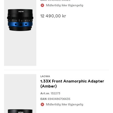
Ved å integrere Laowa 1.33x Front Anamorphic Adapter i
Midlertidig ikke tilgjengelig
utstyret ditt, kan du enkelt oppnå filmatiske widescreen-
bilder med de ønskede anamorfe egenskapene, noe som
12 490,00 kr
forbedrer potensialet for historiefortelling i prosjektene
dine.
LAOWA
1.33X Front Anamorphic Adapter
(Amber)
132273
Art.nr.
6940486706635
EAN
Midlertidig ikke tilgjengelig