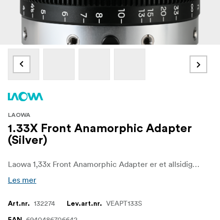
LAOWA
1.33X Front Anamorphic Adapter
(Silver)
Laowa 1,33x Front Anamorphic Adapter er et allsidig tilbehør som er utviklet for å forbedre filmopplevelsen. Når den brukes sammen med Laowa Nanomorph-objektiver, oppnår den et konsekvent 2x squeeze-forhold, noe som er ideelt for å skape widescreen-bilder på 4:3- eller 6:5-sensorer. I tillegg kan denne adapteren brukes med sfæriske objektiver for å gi et karakteristisk anamorfisk preg. Den er tilgjengelig med gult, blått og sølvfarget bluss, slik at filmskapere kan velge den estetikken som passer best til stemningen og tonen i prosjektet.
Les mer
132274
VEAPT133S
Art.nr.
Lev.art.nr.
6940486706642
EAN