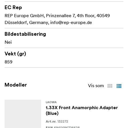
Kompatibel med fullformat-sensorer
EC Rep
Tilgjengelig med ravfarget, blå og sølvfarget
REP Europe GmbH, Prinzenallee 7, 4th floor, 40549
blending
Düsseldorf, Germany,
info@rep-europe.de
Minste fokuseringsavstand på 73 cm
Bildestabilisering
Nei
Inkluderer 55 mm, 62 mm og 77 mm trinnringer for
allsidig objektivkompatibilitet
Vekt (gr)
Hva er i esken:
859
Laowa 1,33x anamorfisk adapter foran
55 mm opptrekksring
Modeller
Vis som
62 mm opptrekksring
LAOWA
77 mm opptrekksring
1.33X Front Anamorphic Adapter
(Blue)
Brukerhåndbok
132272
Art.nr.
6940486706628
EAN