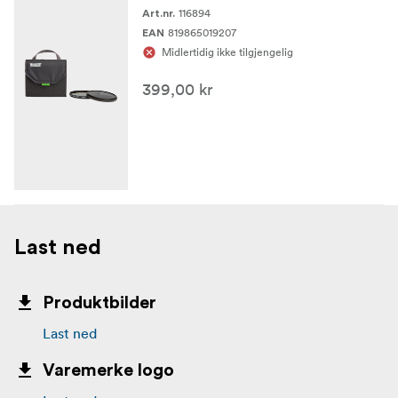
velocity-nylon, 3-lags limt nylontråd
Interiør:
Nylex-
116894
Art.nr.
forede filterlommer, lukket antioncelle-skum,
819865019207
EAN
nylonbindende tape, 3-lags limt nylontråd
Midlertidig ikke tilgjengelig
399,00 kr
Last ned
Produktbilder
Last ned
Varemerke logo