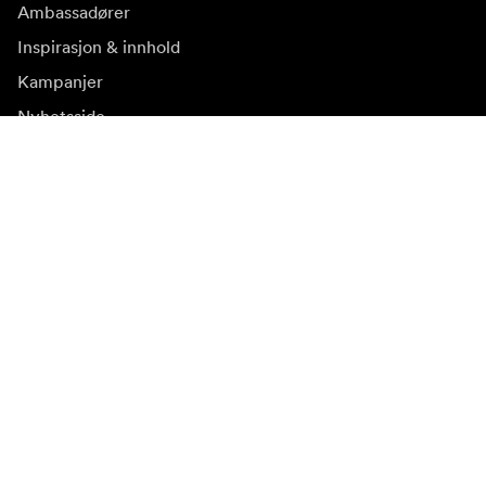
Ambassadører
Inspirasjon & innhold
Kampanjer
Nyhetsside
Mediebank
Firmware og
oppdateringer
Abonner på nyhetsbrev
Få våre siste produktnyheter, inspirasjon og spesialtilbud.
Privat kunde
Forhandler
Meld deg på