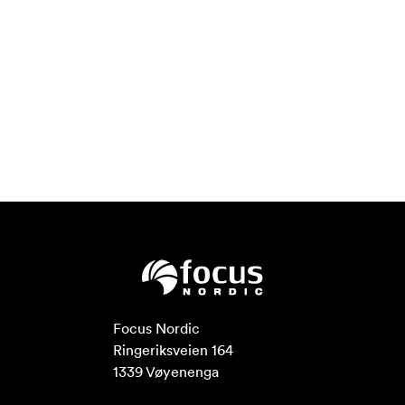
Focus Nordic

Ringeriksveien 164

1339 Vøyenenga
