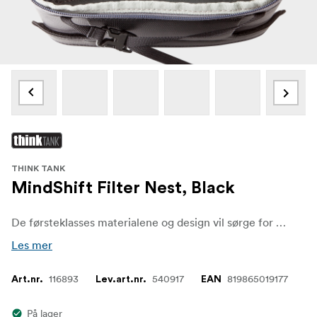
THINK TANK
MindShift Filter Nest, Black
De førsteklasses materialene og design vil sørge for at fotografene vil ha en utmerket løsning for å filtrere lagring i mange år framover.
Les mer
116893
540917
819865019177
Art.nr.
Lev.art.nr.
EAN
På lager