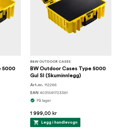
B&W OUTDOOR CASES
e 5000
BW Outdoor Cases Type 5000
Gul SI (Skuminnlegg)
112266
Art.nr.
4031541703361
EAN
På lager
1 999,00 kr
Legg i handlevogn