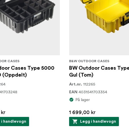
OOR CASES
B&W OUTDOOR CASES
oor Cases Type 5000
BW Outdoor Cases Typ
D (Oppdelt)
Gul (Tom)
264
112265
Art.nr.
41703248
4031541703354
EAN
På lager
 kr
1 699,00 kr
 i handlevogn
Legg i handlevogn