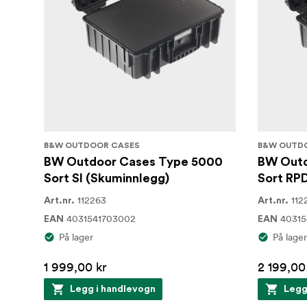
B&W OUTDOOR CASES
B&W OUTD
BW Outdoor Cases Type 5000
BW Outd
Sort SI (Skuminnlegg)
Sort RP
112263
112
Art.nr.
Art.nr.
4031541703002
40315
EAN
EAN
På lager
På lager
1 999,00 kr
2 199,00
Legg i handlevogn
Legg