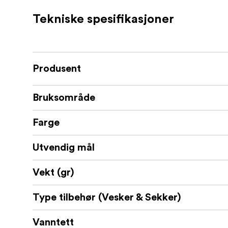
Tåler temperaturer fra -30° opp til + 8
Tekniske spesifikasjoner
Gummikledd håndtak
Kan stables
Produsent
Doble «øyer» for hengelås
Bruksområde
Skulderrem, lomme for lokket, netting
Farge
Utvendig mål
Vekt (gr)
Type tilbehør (Vesker & Sekker)
Vanntett