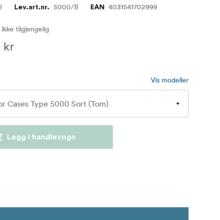
2
5000/B
4031541702999
Lev.art.nr.
EAN
 ikke tilgjengelig
 kr
Vis modeller
Legg i handlevogn