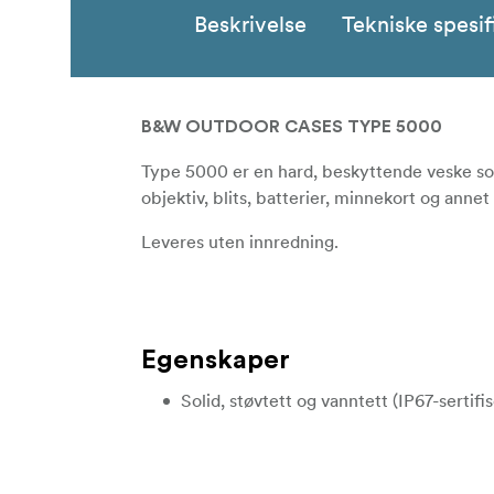
Beskrivelse
Tekniske spesif
B&W OUTDOOR CASES TYPE 5000
Type 5000 er en hard, beskyttende veske som 
objektiv, blits, batterier, minnekort og annet 
Leveres uten innredning.
Egenskaper
Solid, støvtett og vanntett (IP67-sertifis
Hus av polypropylen (PP)
Ventil for automatisk trykkutjevning