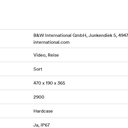
0°C
B&W International GmbH, Junkendiek 5, 49
international.com
Video, Reise
veske og panelramme finnes som tilbehør
Sort
470 x 190 x 365
2900
Hardcase
Ja, IP67