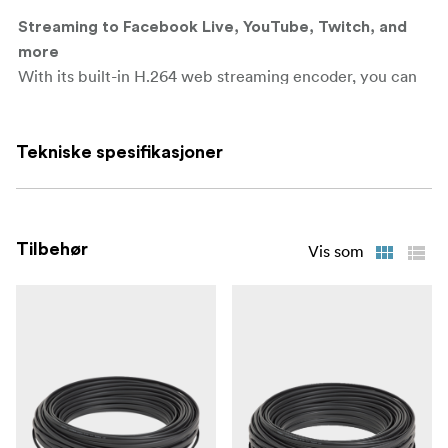
Streaming to Facebook Live, YouTube, Twitch, and
more
With its built-in H.264 web streaming encoder, you can
stream your show to virtually any CDN like Facebook,
YouTube, Twitch in no time. You can also use Datavideo's
own DVS-200 streaming server software to send videos
Tekniske spesifikasjoner
to multple destinations at the same time!
With built-in lumakey, user
Supports lumakey for titles
can use PPT to easily create titles by graphic overlays.
Tilbehør
Vis som