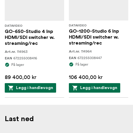
DATAVIDEO
DATAVIDEO
GO-1200-Studio 6 Inp
GO-650-Studio 4 Inp
HDMI/SDI switcher w.
HDMI/SDI switcher w.
streaming/rec
streaming/rec
114964
114963
Art.nr.
Art.nr.
672255008447
672255008416
EAN
EAN
På lager
På lager
89 400,00 kr
106 400,00 kr
Legg i handlevogn
Legg i handlevogn
Last ned