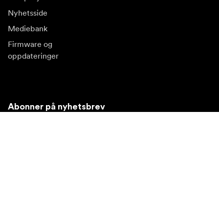
Nyhetsside
Mediebank
Firmware og
oppdateringer
Abonner på nyhetsbrev
Få våre siste produktnyheter, inspirasjon og spesialtilbud.
Privat kunde
Forhandler
Meld deg på
Besøk et annet lokalt marked