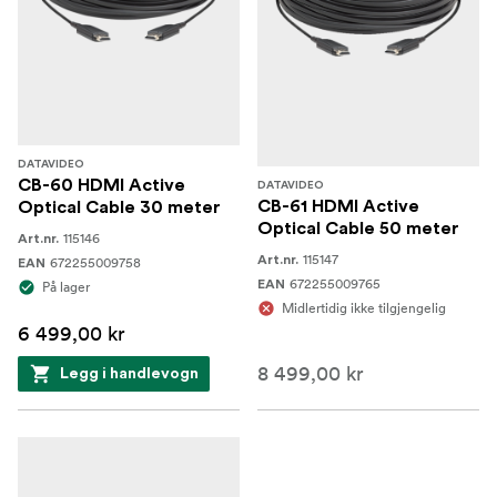
DATAVIDEO
CB-60 HDMI Active
DATAVIDEO
CB-61 HDMI Active
Optical Cable 30 meter
Optical Cable 50 meter
115146
Art.nr.
115147
Art.nr.
672255009758
EAN
672255009765
EAN
På lager
Midlertidig ikke tilgjengelig
6 499,00 kr
8 499,00 kr
Legg i handlevogn