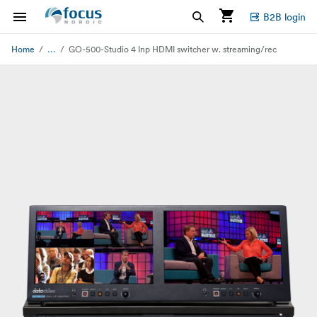
B2B login
...
Home
GO-500-Studio 4 Inp HDMI switcher w. streaming/rec