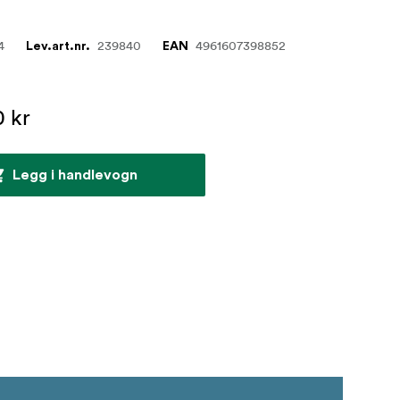
4
239840
4961607398852
Lev.art.nr.
EAN
0 kr
Legg i handlevogn