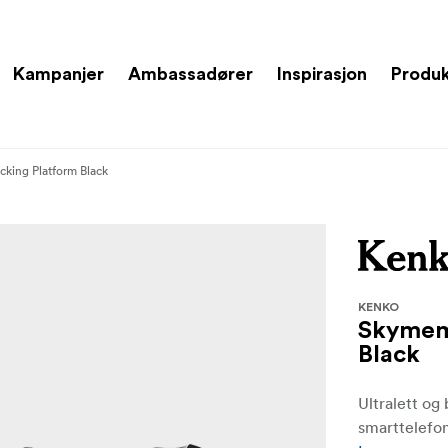
Kampanjer
Ambassadører
Inspirasjon
Produ
cking Platform Black
KENKO
Skymemo
Black
Ultralett og
smarttelefo