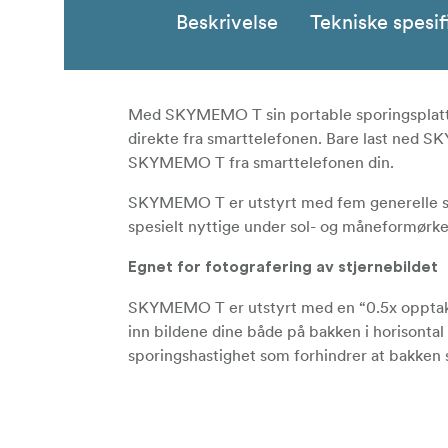
Beskrivelse
Tekniske spesif
Med SKYMEMO T sin portable sporingsplattfo
direkte fra smarttelefonen. Bare last ned S
SKYMEMO T fra smarttelefonen din.
SKYMEMO T er utstyrt med fem generelle s
spesielt nyttige under sol- og måneformørke
Egnet for fotografering av stjernebildet
SKYMEMO T er utstyrt med en “0.5x opptaksmo
inn bildene dine både på bakken i horisonta
sporingshastighet som forhindrer at bakken s
Innebygd intervallfunksjon
Ved å koble SKYMEMO T og et DSLR-kamera m