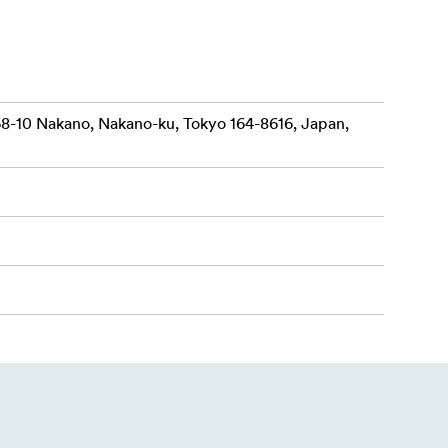
68-10 Nakano, Nakano-ku, Tokyo 164-8616, Japan,
 teleskop for
legg vil en
es