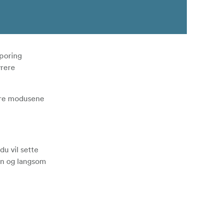
poring
vrere
dre modusene
u vil sette
vn og langsom
d jevne