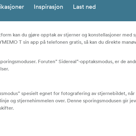
ikasjoner
Inspirasjon
Last ned
rm kan du gjøre opptak av stjerner og konstellasjoner med s
KYMEMO T sin app på telefonen gratis, så kan du direkte manø
poringsmoduser. Foruten” Sidereal”-opptaksmodus, er de an
lser.
dus” spesielt egnet for fotografering av stjernebildet, når d
l linje og stjernehimmelen over. Denne sporingsmodusen gir je
kifter.
ed en lukkerkabel (ikke inkludert), kan du gjøre opptak me