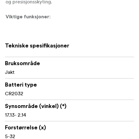
og presisjonsskyting.
:
Viktige funksjoner
5-32x forstørrelsesområde
Tekniske spesifikasjoner
56 mm apokromatisk objektivlinse
34 mm helstøpt 6061-T6 aluminiumsrør
Bruksområde
FAR2 MRAD-retikkel i første fokale plan
Jakt
Glassetset retikkelutforming
Batteri type
CR2032
6-trinns belysning med av/på-kontroll
Synsområde (vinkel) (°)
Japansk Apochromatic Plus ED-glass
17.13- 2.14
UHD-linser med fullt flerlagsbelegg
Forstørrelse (x)
Konkurransetårn i rustfritt stål med nullstopp
5-32