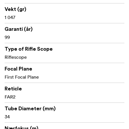
15 MIL bevegelse per tårnrotasjon
Vekt (gr)
1 047
Maksimal høydejustering: 32 MIL
Garanti (år)
Maksimal sidejustering: 20 MIL
99
Sideparallaksjustering fra ca. 14 m til uendelig
Type of Rifle Scope
90 mm øyeavstand
Riflescope
Synsfelt: ca. 10,0–1,2 m på 100 m
Focal Plane
IP67 vanntett og støvtett
First Focal Plane
Tørr argonfylt og 50 BMG-klassifisert
Reticle
FAR2
Drives av CR2032-batteri
Tube Diameter (mm)
34
Innhold i esken:
Nærfokus (m)