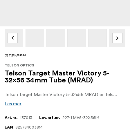
TELSON OPTICS
Telson Target Master Victory 5-
32x56 34mm Tube (MRAD)
Telson Target Master Victory 5-32x56 MRAD er Telsons flaggskip innen konkurranseoptikk for langdistanse. Forstørrelsesområdet på 5–32x, den apokromatiske objektivlinsen på 56 mm og det avanserte FAR2-retikelsystemet er utviklet for skyttere som trenger høy forstørrelse, skarp bildekvalitet og presis kontroll på avstand.
Les mer
137013
227-TMV5-32X56IR
Art.nr.
Lev.art.nr.
825784003814
EAN