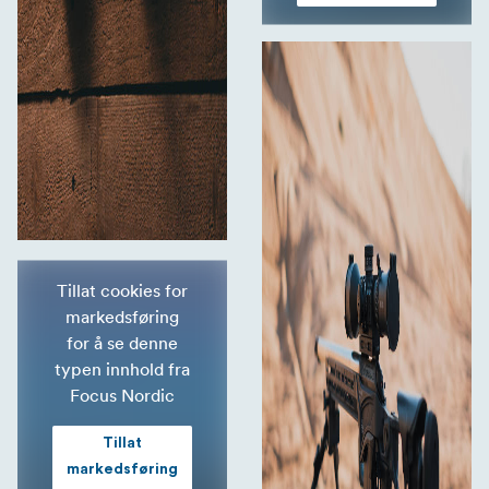
Tillat cookies for
markedsføring
for å se denne
typen innhold fra
Focus Nordic
Tillat
markedsføring