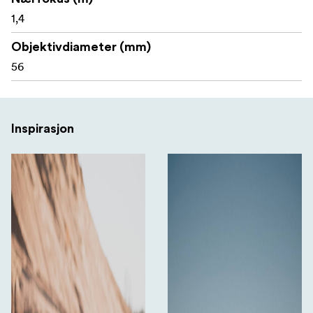
1,4
Telson Target Master Victory 5-32x56 MRAD
riflescope
Objektivdiameter (mm)
56
ARD solskjerm
Justeringsverktøy for tårn og spak
Spakinnsats
Inspirasjon
CR2032-batteri
Verktøy for batterilokk
Alle Telson Optics-produkter er dekket av livstidsgaranti,
noe som gjenspeiler merkets tillit til kvaliteten,
holdbarheten og den langsiktige ytelsen.