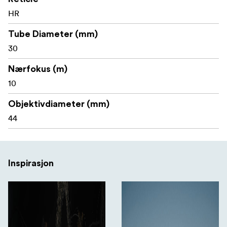
Justeringsverktøy for tårn og spak
HR
Spakinnsats
Tube Diameter (mm)
CR2032-batteri
30
Verktøy for batterilokk
Nærfokus (m)
10
Objektivdiameter (mm)
Alle Telson Optics-produkter er dekket av livstidsgaranti,
44
noe som gjenspeiler merkets tillit til kvaliteten,
holdbarheten og den langsiktige ytelsen.
Inspirasjon