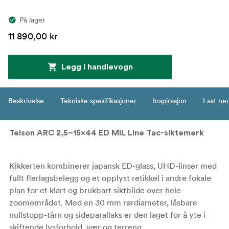
På lager
11 890,00 kr
Legg i handlevogn
Beskrivelse
Tekniske spesifikasjoner
Inspirasjon
Last ne
Telson ARC 2,5–15x44 ED MIL Line Tac-siktemerk
Kikkerten kombinerer japansk ED-glass, UHD-linser med
fullt flerlagsbelegg og et opplyst retikkel i andre fokale
plan for et klart og brukbart siktbilde over hele
zoomområdet. Med en 30 mm rørdiameter, låsbare
nullstopp-tårn og sideparallaks er den laget for å yte i
skiftende lysforhold, vær og terreng.