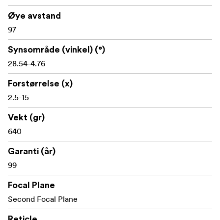
Sideparallaksjustering fra ca. 9 m til uendelig
Øye avstand
97 mm øyeavstand
97
Synsfelt: ca. 16,6–2,8 m på 100 m
Synsområde (vinkel) (°)
28.54-4.76
Ca. 338 mm lengde
Forstørrelse (x)
Ca. 631 g vekt
2.5-15
IP67 vanntett og støvtett
Vekt (gr)
CR2032 batteridrevet belysning
640
Garanti (år)
Innhold i esken:
99
Telson ARC 2,5-15x44 ED MIL riflescope
Focal Plane
Second Focal Plane
Solskjerm
Reticle