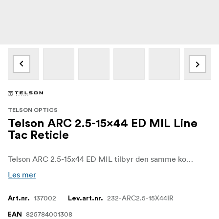
TELSON OPTICS
Telson ARC 2.5-15x44 ED MIL Line
Tac Reticle
Telson ARC 2.5-15x44 ED MIL tilbyr den samme kompakte og robuste ARC-plattformen med MIL-baserte justeringer for skyttere som foretrekker holdover-verdier og korreksjoner i metrisk stil. Den er laget for jakt, skytebane og taktisk skyting der rask håndtering og pålitelig repeterbarhet er viktig.
Les mer
137002
232-ARC2.5-15X44IR
Art.nr.
Lev.art.nr.
825784001308
EAN