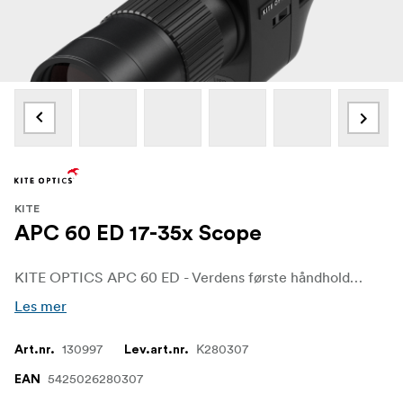
KITE
APC 60 ED 17-35x Scope
KITE OPTICS APC 60 ED - Verdens første håndholdte, stabiliserte kikkert. Takket være den unike bildestabiliseringsteknologien kan du bruke dette kikkertsiktet over lengre tid uten å bli sliten i hendene eller bli distrahert av uklare bilder. Det stabiliserte bildet blir ikke bare klarere, men også lysere og mer definert sammenlignet med vanlige teleskoper eller kikkerter uten stabilisering, noe som gir en enestående seeropplevelse.
Les mer
130997
K280307
Art.nr.
Lev.art.nr.
5425026280307
EAN