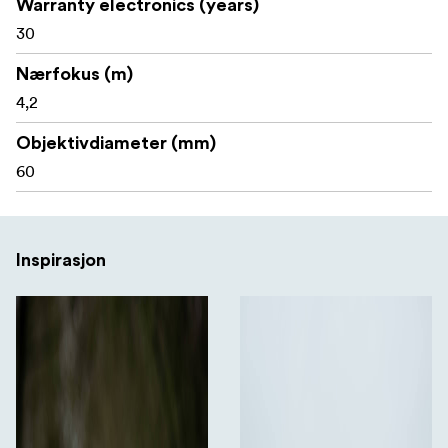
Førsteklasses ED-optikk**: Overlegen skarphet og
Warranty electronics (years)
fargegjengivelse.
30
Lettvektsdesign**: Kun 1100 gram for enkel
Nærfokus (m)
bærbarhet.
4,2
Værbestandig konstruksjon**: Bygget for å tåle vær
Objektivdiameter (mm)
og vind.
60
Løft utendørsopplevelsene dine med KITE OPTICS APC
60 ED - det ultimate verktøyet for deg som krever
presisjon, klarhet og bekvemmelighet.
Inspirasjon
**Oppdag fremtidens observasjon.