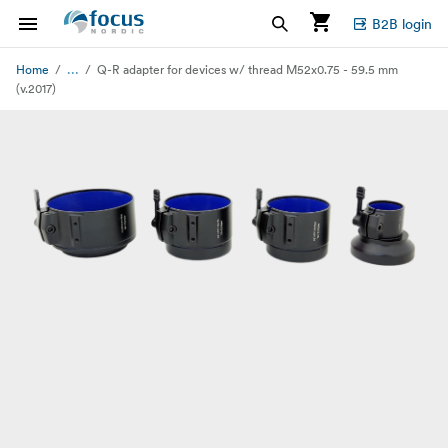
B2B login
...
Home
Q-R adapter for devices w/ thread M52x0.75 - 59.5 mm
(v.2017)