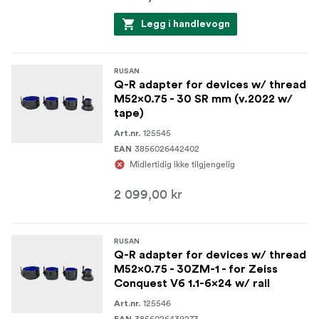
Legg i handlevogn
RUSAN
Q-R adapter for devices w/ thread
M52x0.75 - 30 SR mm (v.2022 w/
tape)
125545
Art.nr.
3856026442402
EAN
Midlertidig ikke tilgjengelig
2 099,00 kr
RUSAN
Q-R adapter for devices w/ thread
M52x0.75 - 30ZM-1 - for Zeiss
Conquest V6 1.1-6x24 w/ rail
125546
Art.nr.
3856026439273
EAN