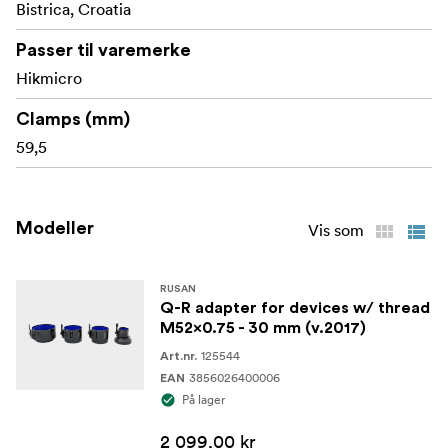
Bistrica, Croatia
Passer til varemerke
Hikmicro
Clamps (mm)
59,5
Modeller
Vis som
RUSAN
Q-R adapter for devices w/ thread
M52x0.75 - 30 mm (v.2017)
125544
Art.nr.
3856026400006
EAN
På lager
2 099,00 kr