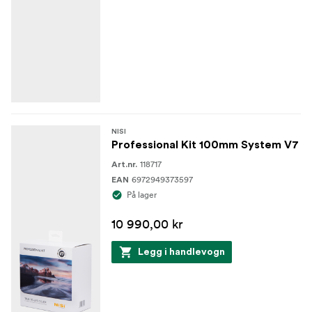
NISI
Professional Kit 100mm System V7
118717
Art.nr.
6972949373597
EAN
På lager
10 990,00 kr
Legg i handlevogn