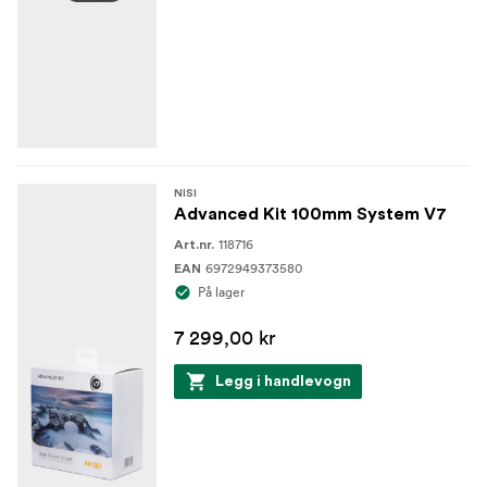
den er i bruk.
NiSi Caddy 100mm Filter Pouch kan også holde en NiSi
100mm V7-holder i det første sporet i posen (reduserer
filtersporene til 8).
NISI
Advanced Kit 100mm System V7
118716
Art.nr.
6972949373580
EAN
På lager
7 299,00 kr
Legg i handlevogn