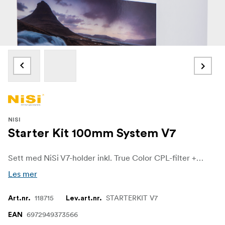
NISI
Starter Kit 100mm System V7
Sett med NiSi V7-holder inkl. True Color CPL-filter + ND1000 (10 stopp) og GND8 (3 stopp) mediumfilter + Filter Pouch Caddy Pro100 og NiSi-rengjøringsprodukter
Les mer
118715
STARTERKIT V7
Art.nr.
Lev.art.nr.
6972949373566
EAN