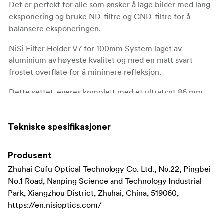
Det er perfekt for alle som ønsker å lage bilder med lang
eksponering og bruke ND-filtre og GND-filtre for å
balansere eksponeringen.
NiSi Filter Holder V7 for 100mm System laget av
aluminium av høyeste kvalitet og med en matt svart
frostet overflate for å minimere refleksjon.
Dette settet leveres komplett med et ultratynt 86 mm
polarisasjonsfilter (CPL) laget av eksklusiv
True Color
polariserende film, som forhindrer den gule fargen som
Tekniske spesifikasjoner
er veldig vanlig fra de fleste CPL.
**CPL-installasjonen i holderen er veldig rask og praktisk.
Det er også veldig enkelt å ta bort CPL **.
Produsent
Zhuhai Cufu Optical Technology Co. Ltd., No.22, Pingbei
Den kan roteres 360 grader og låses i ønsket posisjon,
No.1 Road, Nanping Science and Technology Industrial
med
, en fordel ved bruk av
en nydesignet låseskrue
Park, Xiangzhou District, Zhuhai, China, 519060,
graderte ND-filtre.
https://en.nisioptics.com/
På baksiden er det også et lett tilgjengelig justeringshjul
som gjør det mulig å dreie polarisasjonsfilteret selv når