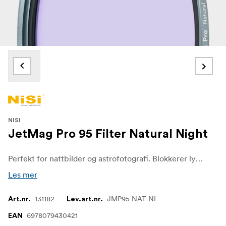
NISI
JetMag Pro 95 Filter Natural Night
Perfekt for nattbilder og astrofotografi. Blokkerer lysbølgelengder fra vanlige kilder til lysforurensning. NiSi JETMAG-filtre er utviklet for fotografer og videografer som krever hurtighet, stabilitet og allsidighet i hvert eneste opptak. Takket være en unik magnetisk utforming gjør disse filtrene det mulig å bytte dem raskt og sikkert, slik at kreative kan tilpasse seg skiftende lys- og opptaksforhold på en sømløs måte.
Les mer
131182
JMP95 NAT NI
Art.nr.
Lev.art.nr.
6978079430421
EAN