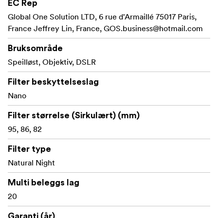
EC Rep
enkelt med et magnetisk design, noe som sparer tid
Global One Solution LTD, 6 rue d'Armaillé 75017 Paris,
i travle fotograferingssituasjoner.
France Jeffrey Lin, France,
GOS.business@hotmail.com
Det patenterte
Stabil låsemekanisme:
Bruksområde
låsesystemet holder filtrene på plass, selv når flere
filtre stables i dynamiske omgivelser.
Speilløst, Objektiv, DSLR
Unngår vignettering på
Ultratynne rammer:
Filter beskyttelseslag
vidvinkelobjektiver, noe som gir skarpe, klare bilder
Nano
uten kantforvrengning.
Filter størrelse (Sirkulært) (mm)
Hver filtertype har et
Fargekodede håndtak:
95, 86, 82
fargekodet håndtak for enkel identifisering og rask
tilgang til riktig filter.
Filter type
Natural Night
Gi din kreative prosess et løft med NiSi JETMAG-filtre –
utviklet for hastighet, presisjon og holdbarhet.
Multi beleggs lag
20
Innhold i esken:
Garanti (år)
NiSi JetMag Pro 95-filter Natural Night