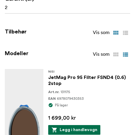
2
Krever NiSi JetMag Pro 95-adapterring!
Merk!
Tilbehør
Vis som
Modeller
Vis som
NISI
JetMag Pro 95 Filter FSND4 (0.6)
2stop
131175
Art.nr.
6978079430353
EAN
På lager
1 699,00 kr
Legg i handlevogn