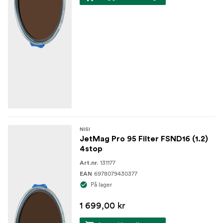
NISI
JetMag Pro 95 Filter FSND16 (1.2)
4stop
131177
Art.nr.
6978079430377
EAN
På lager
1 699,00 kr