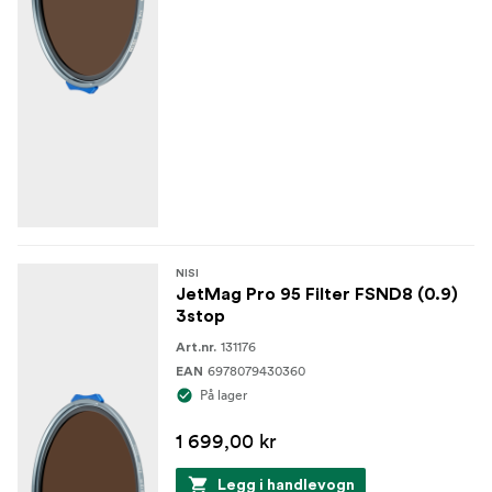
NISI
JetMag Pro 95 Filter FSND8 (0.9)
3stop
131176
Art.nr.
6978079430360
EAN
På lager
1 699,00 kr
Legg i handlevogn