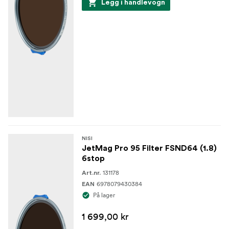
Legg i handlevogn
NISI
JetMag Pro 95 Filter FSND64 (1.8)
6stop
131178
Art.nr.
6978079430384
EAN
På lager
1 699,00 kr