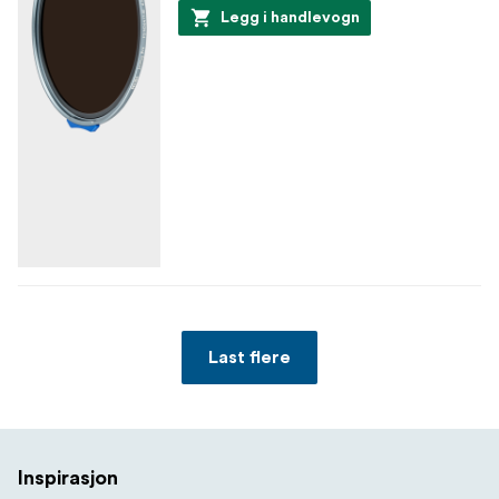
Legg i handlevogn
Last flere
Inspirasjon