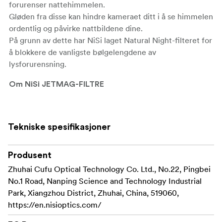
forurenser nattehimmelen.
Gløden fra disse kan hindre kameraet ditt i å se himmelen
ordentlig og påvirke nattbildene dine.
På grunn av dette har NiSi laget Natural Night-filteret for
å blokkere de vanligste bølgelengdene av
lysforurensning.
Om NiSi JETMAG-FILTRE
JETMAG-filtre er laget for høy ytelse med ultratynne
rammer som eliminerer vignettering, selv med
Tekniske spesifikasjoner
ultravidvinkelobjektiver.
Den patenterte låsemekanismen sørger for at stablede
filtre holder seg godt på plass, noe som gjør disse filtrene
Produsent
ideelle for fotografering av landskap, bybilder og
Zhuhai Cufu Optical Technology Co. Ltd., No.22, Pingbei
portretter.
No.1 Road, Nanping Science and Technology Industrial
Park, Xiangzhou District, Zhuhai, China, 519060,
Viktige funksjoner ved NiSi JETMAG-filtre:
https://en.nisioptics.com/
Fest og fjern filtrene
Rask magnetisk festing: