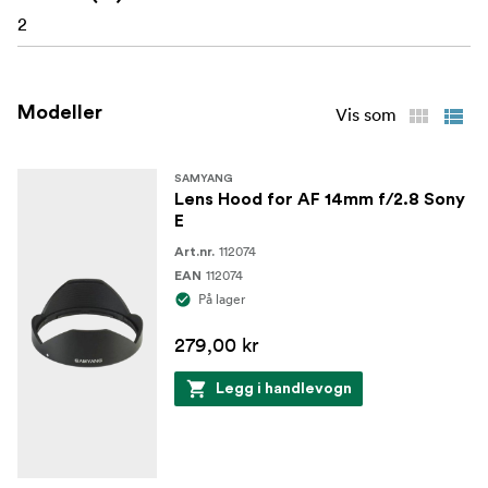
2
Modeller
Vis som
SAMYANG
Lens Hood for AF 14mm f/2.8 Sony
E
112074
Art.nr.
112074
EAN
På lager
279,00 kr
Legg i handlevogn