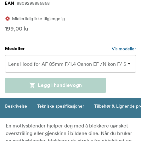
8809298886868
EAN
Midlertidig ikke tilgjengelig
199,00 kr
Vis modeller
Modeller
Legg i handlevogn
Beskrivelse
Tekniske spesifikasjoner
Tilbehør & Lignende pr
En motlysblender hjelper deg med å blokkere uønsket
overstråling eller gjenskinn i bildene dine. Når du bruker
en motlysblender, blokkerer du strølys fra objektivet og