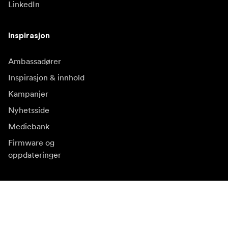
LinkedIn
Inspirasjon
Ambassadører
Inspirasjon & innhold
Kampanjer
Nyhetsside
Mediebank
Firmware og
oppdateringer
Abonner på nyhetsbrev
Få våre siste produktnyheter, inspirasjon og spesialtilbud.