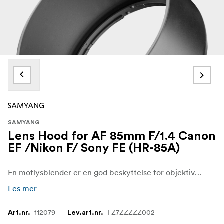
SAMYANG
Lens Hood for AF 85mm F/1.4 Canon
EF /Nikon F/ Sony FE (HR-85A)
En motlysblender er en god beskyttelse for objektivet ditt og hindrer strølys i å trenge inn i objektivet.
Les mer
112079
FZ7ZZZZZ002
Art.nr.
Lev.art.nr.