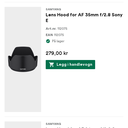
SAMYANG
Lens Hood for AF 35mm f/2.8 Sony
E
112075
Art.nr.
112075
EAN
På lager
279,00 kr
Legg i handlevogn
SAMYANG