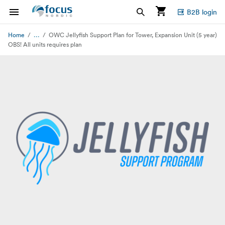
B2B login
...
Home
OWC Jellyfish Support Plan for Tower, Expansion Unit (5 year)
OBS! All units requires plan