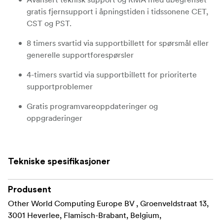
gratis fjernsupport i åpningstiden i tidssonene CET,
CST og PST.
8 timers svartid via supportbillett for spørsmål eller
generelle supportforespørsler
4-timers svartid via supportbillett for prioriterte
supportproblemer
Gratis programvareoppdateringer og
oppgraderinger
Årlig ekstern systemsjekk
Forlenger maskinvaregarantien til 5 år
Tekniske spesifikasjoner
Produsent
Other World Computing Europe BV , Groenveldstraat 13,
3001 Heverlee, Flamisch-Brabant, Belgium,