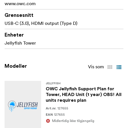
www.owc.com
Grensesnitt
USB-C (3.0), HDMI output (Type D)
Enheter
Jellyfish Tower
Modeller
Vis som
JELLYFISH
OWC Jellyfish Support Plan for
Tower, HEAD Unit (1 year) OBS! All
units requires plan
127655
Art.nr.
127655
EAN
Midlertidig ikke tilgjengelig