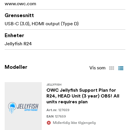
www.owc.com
Grensesnitt
USB-C (3.0), HDMI output (Type D)
Enheter
Jellyfish R24
Modeller
Vis som
JELLYFISH
OWC Jellyfish Support Plan for
R24, HEAD Unit (3 year) OBS! All
units requires plan
127659
Art.nr.
127659
EAN
Midlertidig ikke tilgjengelig