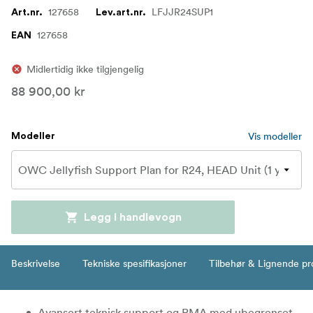
127658
LFJJR24SUP1
Art.nr.
Lev.art.nr.
127658
EAN
Midlertidig ikke tilgjengelig
88 900,00 kr
Vis modeller
Modeller
Legg i handlevogn
Beskrivelse
Tekniske spesifikasjoner
Tilbehør & Lignende pr
Avansert teknisk support og RMA med ubegrenset