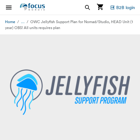
B2B login
...
Home
OWC Jellyfish Support Plan for Nomad/Studio, HEAD Unit (1
year) OBS! All units requires plan