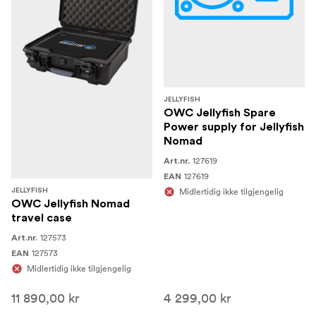
JELLYFISH
OWC Jellyfish Spare
Power supply for Jellyfish
Nomad
127619
Art.nr.
127619
EAN
Midlertidig ikke tilgjengelig
JELLYFISH
OWC Jellyfish Nomad
travel case
127573
Art.nr.
127573
EAN
Midlertidig ikke tilgjengelig
11 890,00 kr
4 299,00 kr