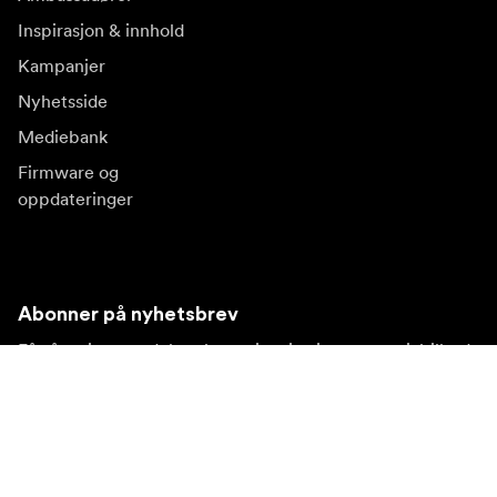
Inspirasjon & innhold
Kampanjer
Nyhetsside
Mediebank
Firmware og
oppdateringer
Abonner på nyhetsbrev
Få våre siste produktnyheter, inspirasjon og spesialtilbud.
Privat kunde
Forhandler
Meld deg på