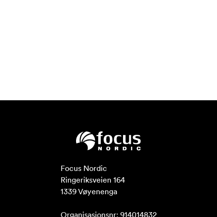
Focus Nordic

Ringeriksveien 164

1339 Vøyenenga

Organisasjonsnr: 914014832