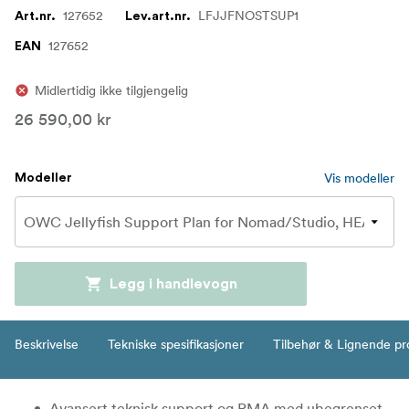
127652
LFJJFNOSTSUP1
Art.nr.
Lev.art.nr.
127652
EAN
Midlertidig ikke tilgjengelig
26 590,00 kr
Vis modeller
Modeller
Legg i handlevogn
Beskrivelse
Tekniske spesifikasjoner
Tilbehør & Lignende pr
Avansert teknisk support og RMA med ubegrenset