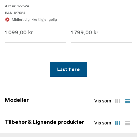
127624
Art.nr.
127624
EAN
Midlertidig ikke tilgjengelig
1 099,00 kr
1 799,00 kr
Last flere
Modeller
Vis som
Tilbehør & Lignende produkter
Vis som