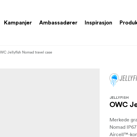
Kampanjer
Ambassadører
Inspirasjon
Produ
WC Jellyfish Nomad travel case
JELLYFISH
OWC Jel
Merkede graf
Nomad IP67 
Aircell™-ko