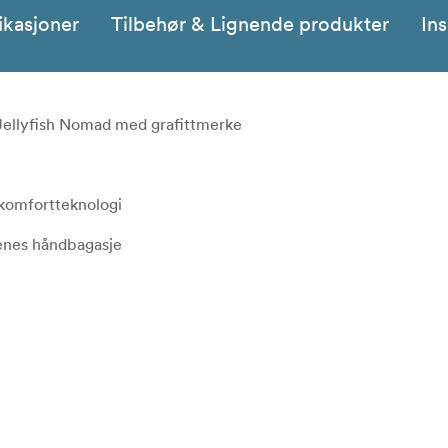
ikasjoner
Tilbehør & Lignende produkter
Ins
 Jellyfish Nomad med grafittmerke
komfortteknologi
enes håndbagasje