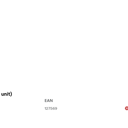
unit)
EAN
127569