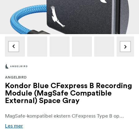
ANGELBIRD
Kondor Blue CFexpress B Recording
Module (MagSafe Compatible
External) Space Gray
MagSafe-kompatibel ekstern CFexpress Type B opptaksmodul for bruk med iPhone 15 Pro og iPhone 15 Pro Max CFexpress B-opptaksmodulen er et MagSafe-kompatibelt iPhone-tilbehør som enkelt kan festes på baksiden av iPhone 15 Pro eller iPhone 15 Pro Max for opptak og overføring av 4K ProRes 60fps-filer direkte til CFexpress Type B-medier.
Les mer