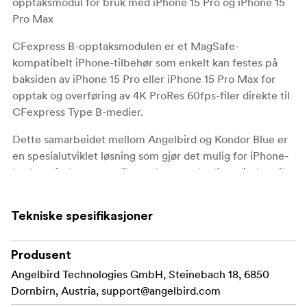
opptaksmodul for bruk med iPhone 15 Pro og iPhone 15
Pro Max
CFexpress B-opptaksmodulen er et MagSafe-
kompatibelt iPhone-tilbehør som enkelt kan festes på
baksiden av iPhone 15 Pro eller iPhone 15 Pro Max for
opptak og overføring av 4K ProRes 60fps-filer direkte til
CFexpress Type B-medier.
Dette samarbeidet mellom Angelbird og Kondor Blue er
en spesialutviklet løsning som gjør det mulig for iPhone-
brukere å eksportere filer av høyeste kvalitet direkte til
profesjonelle CFexpress Type B-minnekort. Uavbrutt
dataoverføring støttes via en USB-C 3.2 Gen 2x2, 20
Tekniske spesifikasjoner
Gb/s-kabel med en innfelt intern tilkoblingsport for en
effektiv og sikker opptaksopplevelse.
Produsent
Bevar integriteten til høyoppløselige, iPhone-produserte
Angelbird Technologies GmbH, Steinebach 18, 6850
mediefiler med CFexpress B-innspillingsmodulen, og få
Dornbirn, Austria,
support@angelbird.com
sikkerhetskopier på papir eller ekstra lagringsplass for