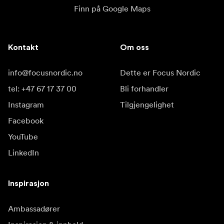
garantiinformasjonsside og aktiver produktet innen
Finn på Google Maps
30 dager etter kjøpet.
**Innhold i pakken
Kontakt
Om oss
CFexpress B opptaksmodul
info@focusnordic.no
Dette er Focus Nordic
USB-C 3.2-kabel fra høyre til rettvinklet kabel
tel: +47 67 17 37 00
Bli forhandler
Faktiske overføringshastigheter og kapasitet kan variere
Instagram
Tilgjengelighet
avhengig av maskinvare og andre faktorer
.
Facebook
YouTube
LinkedIn
Inspirasjon
Ambassadører