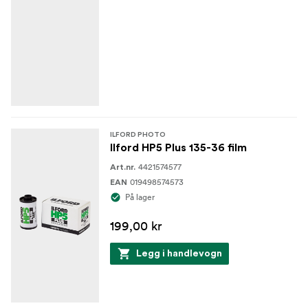
ILFORD PHOTO
Ilford HP5 Plus 135-36 film
4421574577
Art.nr.
019498574573
EAN
På lager
199,00 kr
Legg i handlevogn