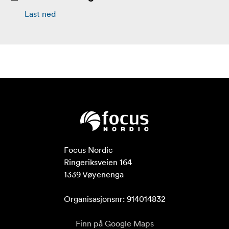
Last ned
Focus Nordic

Ringeriksveien 164

1339 Vøyenenga

Organisasjonsnr: 914014832
Finn på Google Maps