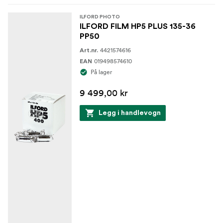
ILFORD PHOTO
ILFORD FILM HP5 PLUS 135-36
PP50
4421574616
Art.nr.
019498574610
EAN
På lager
9 499,00 kr
Legg i handlevogn