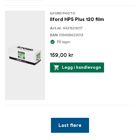
ILFORD PHOTO
Ilford HP5 Plus 120 film
4421629017
Art.nr.
019498629013
EAN
På lager
159,00 kr
Legg i handlevogn
Last flere