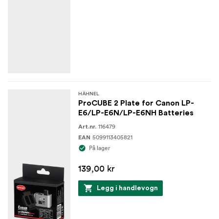
HÄHNEL
ProCUBE 2 Plate for Canon LP-
E6/LP-E6N/LP-E6NH Batteries
116479
Art.nr.
5099113405821
EAN
På lager
139,00 kr
Legg i handlevogn