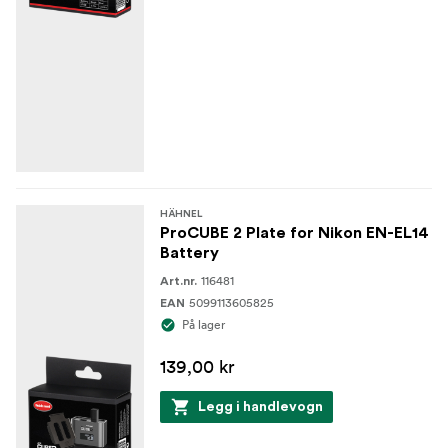
HÄHNEL
ProCUBE 2 Plate for Nikon EN-EL14
Battery
116481
Art.nr.
5099113605825
EAN
På lager
139,00 kr
Legg i handlevogn