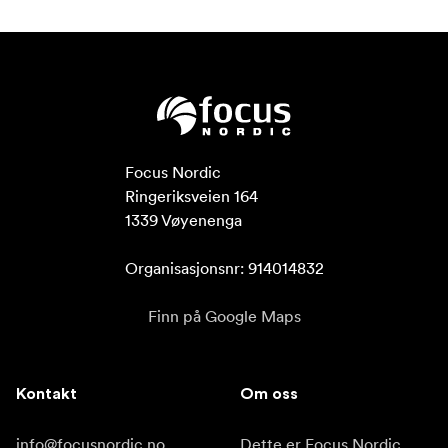
Focus Nordic

Ringeriksveien 164

1339 Vøyenenga

Organisasjonsnr: 914014832
Finn på Google Maps
Kontakt
Om oss
info@focusnordic.no
Dette er Focus Nordic