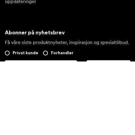
oppdateringer
Abonner på nyhetsbrev
Få våre siste produktnyheter, inspirasjon og spesialtilbud.
Privat kunde
Forhandler
Meld deg på
Besøk et annet lokalt marked