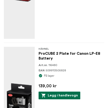
HÄHNEL
ProCUBE 2 Plate for Canon LP-E8
Battery
116480
Art.nr.
5099113505828
EAN
På lager
139,00 kr
Legg i handlevogn