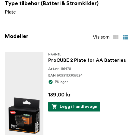
Type tilbehør (Batteri & Strømkilder)
Plate
Modeller
Vis som
HÄHNEL
ProCUBE 2 Plate for AA Batteries
116478
Art.nr.
5099113305824
EAN
På lager
139,00 kr
Legg i handlevogn